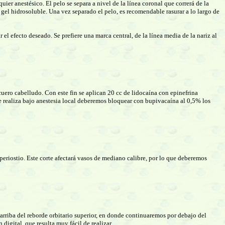
uier anestésico. El pelo se separa a nivel de la línea coronal que correrá de la
n gel hidrosoluble. Una vez separado el pelo, es recomendable rasurar a lo largo de
el efecto deseado. Se prefiere una marca central, de la línea media de la nariz al
 cuero cabelludo. Con este fin se aplican 20 cc de lidocaína con epinefrina
 se realiza bajo anestesia local deberemos bloquear con bupivacaína al 0,5% los
periostio. Este corte afectará vasos de mediano calibre, por lo que deberemos
 arriba del reborde orbitario superior, en donde continuaremos por debajo del
digital, que resulta muy fácil de realizar.