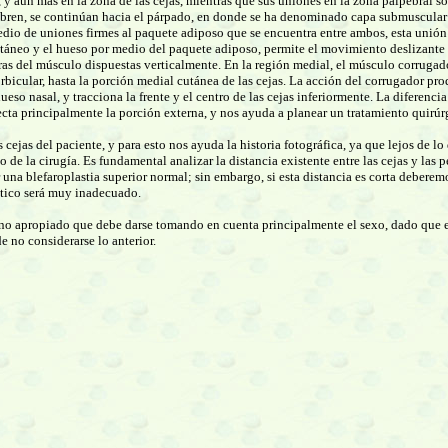
nte, y aún más en la zona de las cejas, mientras que sus uniones en la zona palpebral s
recubren, se continúan hacia el párpado, en donde se ha denominado capa submuscular 
medio de uniones firmes al paquete adiposo que se encuentra entre ambos, esta unión 
áneo y el hueso por medio del paquete adiposo, permite el movimiento deslizante ver
ibras del músculo dispuestas verticalmente. En la región medial, el músculo corrugado
 orbicular, hasta la porción medial cutánea de las cejas. La acción del corrugador p
ueso nasal, y tracciona la frente y el centro de las cejas inferiormente. La diferenc
fecta principalmente la porción externa, y nos ayuda a planear un tratamiento quirú
 cejas del paciente, y para esto nos ayuda la historia fotográfica, ya que lejos de 
de la cirugía. Es fundamental analizar la distancia existente entre las cejas y las pe
 una blefaroplastia superior normal; sin embargo, si esta distancia es corta deberemo
ético será muy inadecuado.
orno apropiado que debe darse tomando en cuenta principalmente el sexo, dado que en
e no considerarse lo anterior.