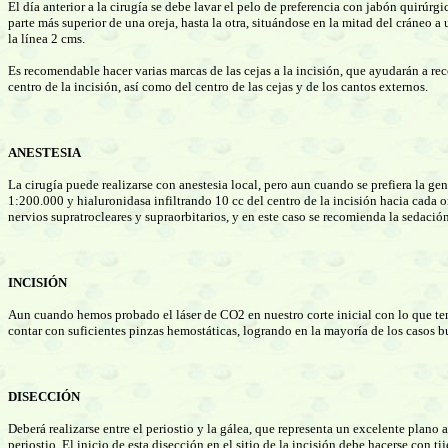
El día anterior a la cirugía se debe lavar el pelo de preferencia con jabón quirúrgi
parte más superior de una oreja, hasta la otra, situándose en la mitad del cráneo a
la línea 2 cms.
Es recomendable hacer varias marcas de las cejas a la incisión, que ayudarán a reco
centro de la incisión, así como del centro de las cejas y de los cantos externos.
ANESTESIA
La cirugía puede realizarse con anestesia local, pero aun cuando se prefiera la gen
1:200.000 y hialuronidasa infiltrando 10 cc del centro de la incisión hacia cada o
nervios supratrocleares y supraorbitarios, y en este caso se recomienda la sedació
INCISIÓN
Aun cuando hemos probado el láser de CO2 en nuestro corte inicial con lo que tene
contar con suficientes pinzas hemostáticas, logrando en la mayoría de los casos b
DISECCIÓN
Deberá realizarse entre el periostio y la gálea, que representa un excelente plan
periostio. El inicio de esta disección en el sitio de la incisión debe hacerse con 