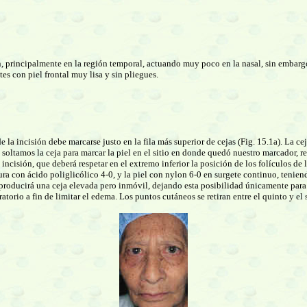
n, principalmente en la región temporal, actuando muy poco en la nasal, sin embargo,
es con piel frontal muy lisa y sin pliegues.
e la incisión debe marcarse justo en la fila más superior de cejas (Fig. 15.1a). La ce
y soltamos la ceja para marcar la piel en el sitio en donde quedó nuestro marcador, r
a incisión, que deberá respetar en el extremo inferior la posición de los folículos de 
utura con ácido poliglicólico 4-0, y la piel con nylon 6-0 en surgete continuo, tenie
producirá una ceja elevada pero inmóvil, dejando esta posibilidad únicamente para e
torio a fin de limitar el edema. Los puntos cutáneos se retiran entre el quinto y el 