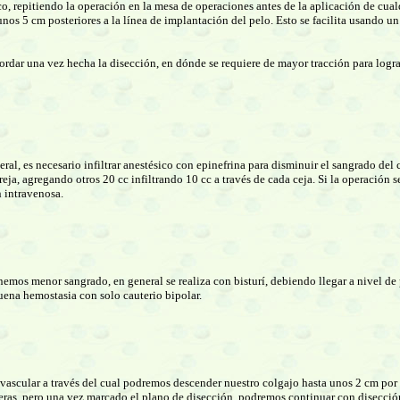
co, repitiendo la operación en la mesa de operaciones antes de la aplicación de cualq
 unos 5 cm posteriores a la línea de implantación del pelo. Esto se facilita usando u
rdar una vez hecha la disección, en dónde se requiere de mayor tracción para lograr 
eral, es necesario infiltrar anestésico con epinefrina para disminuir el sangrado del
reja, agregando otros 20 cc infiltrando 10 cc a través de cada ceja. Si la operación
n intravenosa.
mos menor sangrado, en general se realiza con bisturí, debiendo llegar a nivel de 
uena hemostasia con solo cauterio bipolar.
o avascular a través del cual podremos descender nuestro colgajo hasta unos 2 cm por
tijeras, pero una vez marcado el plano de disección, podremos continuar con disección 