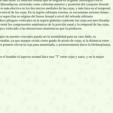
on más laxas. El músculo frontal que se origina en la gálea, interdigita con el
fibroadiposa, sirviendo como cubiertas anterior y posterior del conjunto frontal-
es más efectiva en los dos tercios mediales de las cejas, y más laxa en el temporal,
tical de las cejas. En la región orbitaria externa, se encuentran uniones firmes
r supeciliar se origina del hueso frontal a nivel del reborde orbitario
roduce pliegues verticales en la región glabelar conforme las cejas son movilizadas
ia entre los componentes anatómicos de la porción nasal y la temporal de las cejas,
rgico enfocado a las alteraciones anatómicas que la producen.
lo que en nuestro concepto pueda ser la normalidad para un caso dado, es
stañas, ya que aunque exista cierto grado de ptosis de cejas, si la distancia entre
s primero elevar la ceja para aumentarla, y posteriormente hacer la blefaroplastia,
 el hombre el aspecto normal hace una "T" entre cejas y nariz, y en la mujer