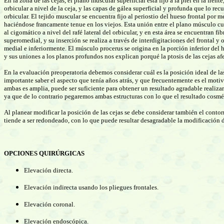
En la zona de las cejas, el plano muscular superficial está fijo a la piel en la fre
orbicular a nivel de la ceja, y las capas de gálea superficial y profunda que lo 
orbicular. El tejido muscular se encuentra fijo al periostio del hueso frontal por 
haciéndose francamente tenue en los viejos. Esta unión entre el plano músculo cut
al cigomático a nivel del rafé lateral del orbicular, y en esta área se encuentran f
superomedial, y su inserción se realiza a través de interdigitaciones del frontal y
medial e inferiormente. El músculo procerus se origina en la porción inferior del h
y sus uniones a los planos profundos nos explican porqué la ptosis de las cejas a
En la evaluación preoperatoria debemos considerar cuál es la posición ideal de las
importante saber el aspecto que tenía años atrás, y que frecuentemente es el motivo 
ambas es amplia, puede ser suficiente para obtener un resultado agradable realizar
ya que de lo contrario pegaremos ambas estructuras con lo que el resultado cosm
Al planear modificar la posición de las cejas se debe considerar también el cont
tiende a ser redondeado, con lo que puede resultar desagradable la modificación d
OPCIONES QUIRÚRGICAS
Elevación directa.
Elevación indirecta usando los pliegues frontales.
Elevación coronal.
Elevación endoscópica.