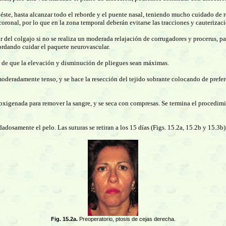
a éste, hasta alcanzar todo el reborde y el puente nasal, teniendo mucho cuidado de 
coronal, por lo que en la zona temporal deberán evitarse las tracciones y cauterizac
or del colgajo si no se realiza un moderada relajación de corrugadores y procerus, pa
cordando cuidar el paquete neurovascular.
fin de que la elevación y disminución de pliegues sean máximas.
moderadamente tenso, y se hace la resección del tejido sobrante colocando de prefe
a oxigenada para remover la sangre, y se seca con compresas. Se termina el procedim
dadosamente el pelo. Las suturas se retiran a los 15 días (Figs. 15.2a, 15.2b y 15.3b)
Fig. 15.2a.
Preoperatorio, ptosis de cejas derecha.