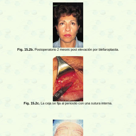
Fig. 15.2b.
Postoperatorio 2 meses post elevación por blefaroplastia.
Fig. 15.2c.
La ceja se fija al periostio con una sutura interna.