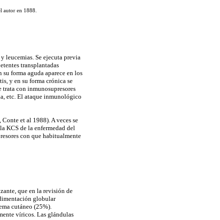
l autor en 1888.
 y leucemias. Se ejecuta previa
etentes transplantadas
n su forma aguda aparece en los
tis, y en su forma crónica se
Se trata con inmunosupresores
da, etc. El ataque inmunológico
 Conte et al 1988). A veces se
i la KCS de la enfermedad del
presores con que habitualmente
zante, que en la revisión de
edimentación globular
tema cutáneo (25%).
ente víricos. Las glándulas