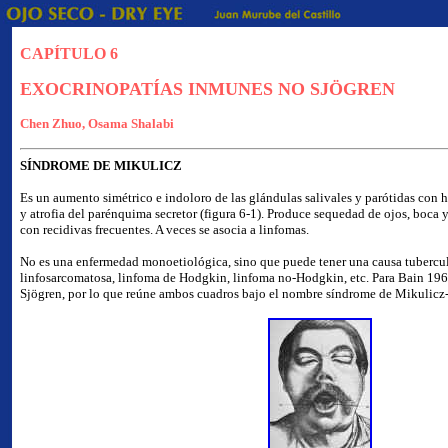
CAPÍTULO 6
EXOCRINOPATÍAS INMUNES NO SJÖGREN
Chen Zhuo, Osama Shalabi
SÍNDROME DE MIKULICZ
Es un aumento simétrico e indoloro de las glándulas salivales y parótidas con h
y atrofia del parénquima secretor (figura 6-1). Produce sequedad de ojos, boca 
con recidivas frecuentes. A veces se asocia a linfomas.
No es una enfermedad monoetiológica, sino que puede tener una causa tubercul
linfosarcomatosa, linfoma de Hodgkin, linfoma no-Hodgkin, etc. Para Bain 196
Sjögren, por lo que reúne ambos cuadros bajo el nombre síndrome de Mikulicz