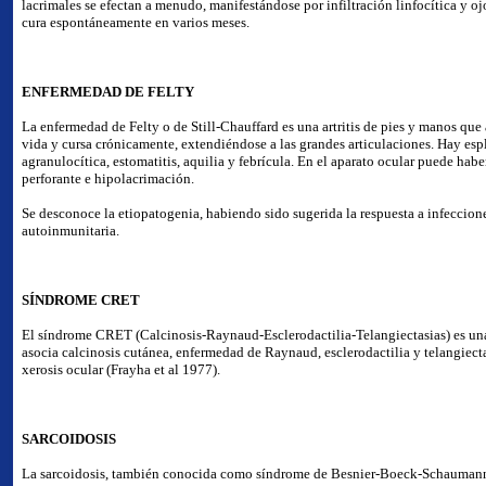
lacrimales se efectan a menudo, manifestándose por infiltración linfocítica y o
cura espontáneamente en varios meses.
ENFERMEDAD DE FELTY
La enfermedad de Felty o de Still-Chauffard es una artritis de pies y manos que
vida y cursa crónicamente, extendiéndose a las grandes articulaciones. Hay es
agranulocítica, estomatitis, aquilia y febrícula. En el aparato ocular puede habe
perforante e hipolacrimación.
Se desconoce la etiopatogenia, habiendo sido sugerida la respuesta a infecciones
autoinmunitaria.
SÍNDROME CRET
El síndrome CRET (Calcinosis-Raynaud-Esclerodactilia-Telangiectasias) es u
asocia calcinosis cutánea, enfermedad de Raynaud, esclerodactilia y telangiecta
xerosis ocular (Frayha et al 1977).
SARCOIDOSIS
La sarcoidosis, también conocida como síndrome de Besnier-Boeck-Schaumann