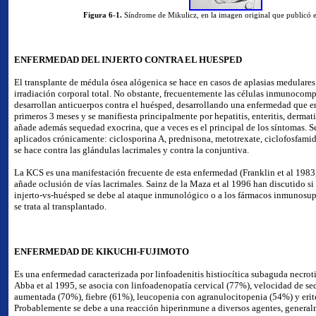
Figura 6-1.
Síndrome de Mikulicz, en la imagen original que publicó e
ENFERMEDAD DEL INJERTO CONTRA EL HUESPED
El transplante de médula ósea alógenica se hace en casos de aplasias medulares
irradiación corporal total. No obstante, frecuentemente las células inmunocomp
desarrollan anticuerpos contra el huésped, desarrollando una enfermedad que e
primeros 3 meses y se manifiesta principalmente por hepatitis, enteritis, dermati
añade además sequedad exocrina, que a veces es el principal de los síntomas. 
aplicados crónicamente: ciclosporina A, prednisona, metotrexate, ciclofosfami
se hace contra las glándulas lacrimales y contra la conjuntiva.
La KCS es una manifestación frecuente de esta enfermedad (Franklin et al 1983,
añade oclusión de vías lacrimales. Sainz de la Maza et al 1996 han discutido s
injerto-vs-huésped se debe al ataque inmunológico o a los fármacos inmunosu
se trata al transplantado.
ENFERMEDAD DE KIKUCHI-FUJIMOTO
Es una enfermedad caracterizada por linfoadenitis histiocítica subaguda necroti
Abba et al 1995, se asocia con linfoadenopatía cervical (77%), velocidad de s
aumentada (70%), fiebre (61%), leucopenia con agranulocitopenia (54%) y eri
Probablemente se debe a una reacción hiperinmune a diversos agentes, generalm