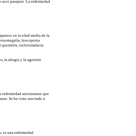
jo seco pasajero. La enfermedad
 aparece en la edad media de la
plenomegalia, leucopenia
r queratitis, escleromalacia
, la alergia y la agresión
na enfermedad autoinmune que
sias. Se ha visto asociado a
, es una enfermedad