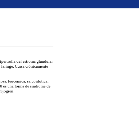
ipertrofia del estroma glandular
y laringe. Cursa crónicamente
osa, leucémica, sarcoidótica,
0 es una forma de síndrome de
-Sjögren.