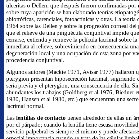
ulceritas o Dellen, que después fueron confirmadas por
sobre cuya aparición se han elaborado teorías etiopatogé
abiotróficas, carenciales, fotoactínicas y otras. La teor
1964 sobre las Dellen y sobre la progresión corneal de
que el relieve de una pinguécula conjuntival impide que
cerrarse, extienda y renueve la película lacrimal sobre la
inmediata al relieve, sobreviniendo en consecuencia una
degeneración local y una ocupación de esta zona por vas
procedencia conjuntival.
Algunos autores (Mackie 1971, Avisar 1977) hallaron q
pterygion presentan hiposecreción lacrimal, sugiriendo 
sería previa y el pterygion, una consecuencia de ella. 
abundantes los trabajos (Goldberg et al 1976, Biedner e
1980, Hansen et al 1980, etc.) que encuentran una secre
lacrimal normal.
Las
lentillas de contacto
tienen alrededor de ellas un ár
por el párpado; cuando la lentilla tiene escasa movilidad, 
servicio palpebral es siempre el mismo y puede afectarse
especial importancia cuando se trata de las células limbal