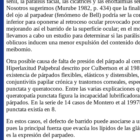
senil, la parálisis facial, las cicatrices y las enoftalmias s
Nosotros sugerimos (Murube 1982, p. 434) que la finali
del ojo al parpadear (fenómeno de Bell) podría ser la co
inferior para oponerse al retroceso ocular provocado por
mejorando así el barrido de la superficie ocular; en el 
llevamos a cabo un estudio para determinar si las paráli
oblicuos inducen una menor expulsión del contenido de
meibomio.
Otra posible causa de falta de presión del párpado al cer
Hiperlaxitud Palpebral descrito por Culbertson et al 198
existencia de párpados flexibles, elásticos y distensibles
conjuntivitis papilar crónica y trastornos corneales, esp
punctata y queratocono. Entre las varias explicaciones q
queratopatía punctata figura la incapacidad lubrificadora
párpados. En la serie de 14 casos de Montero et al 1997b
punctata existía en 8.
En estos casos, el defecto de barrido puede asociarse a u
pues la principal fuerza que evacúa los lípidos de las 
es la expresión del parpadeo.