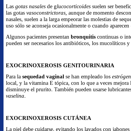
Las
gotas nasales
de g
lucocorticoides
suelen ser benefic
las gotas
vasoconstrictoras
, aunque de momento descong
nasales, suelen a la larga empeorar las molestias de sequ
uso sólo se aconseja ocasionalmente o cuando aparecen e
Algunos pacientes presentan
bronquitis
continuas o inte
pueden ser necesarios los antibióticos, los mucolíticos y
EXOCRINOXEROSIS GENITOURINARIA
Para la
sequedad vaginal
se han empleado los
estróge
local, y la vitamina E tópica, con lo que a veces mejora 
disminuye el prurito. También pueden usarse lubricante
vaselina
.
EXOCRINOXEROSIS CUTÁNEA
La piel debe cuidarse, evitando los lavados con jabones