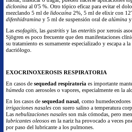
diclonina
al 0'5 %. Otro tópico eficaz para evitar el dol
mezclando 5 ml de
lidocaína
2%, 5 ml de elixir con 12
difenhidramina
y 5 ml de suspensión oral de
alúmina
Las
esofagitis,
las
gastritis
y las
enteritis
por xerosis aso
Sjögren es poco frecuente que den manifestaciones clín
su tratamiento es sumamente especializado y escapa a la 
dacriólogo.
EXOCRINOXEROSIS RESPIRATORIA
En casos de
sequedad respiratoria
es importante mant
húmeda
con aerosoles o vapores, especialmente en la al
En los casos de
sequedad nasal
, como humedecedores n
irrigaciones nasales
con suero salino a temperatura corp
Las
nebulizaciones nasales
son más cómodas, pero menos
lubricantes oleosos
en la nariz ha provocado a veces pn
por paso del lubricante a los pulmones.