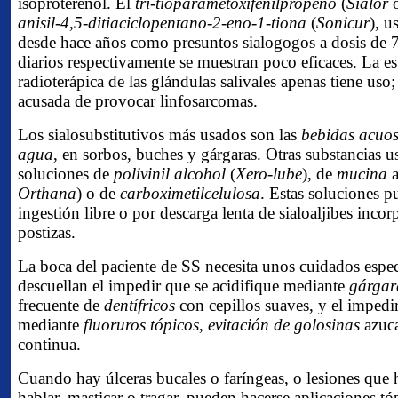
isoproterenol. El
tri-tioparametoxifenilpropeno
(
Sialor
anisil-4,5-ditiaciclopentano-2-eno-1-tiona
(
Sonicur
), u
desde hace años como presuntos sialogogos a dosis de
diarios respectivamente se muestran poco eficaces. La es
radioterápica de las glándulas salivales apenas tiene uso;
acusada de provocar linfosarcomas.
Los sialosubstitutivos más usados son las
bebidas acuo
agua
, en sorbos, buches y gárgaras. Otras substancias u
soluciones de
polivinil alcohol
(
Xero-lube
), de
mucina
a
Orthana
) o de
carboximetilcelulosa
. Estas soluciones p
ingestión libre o por descarga lenta de sialoaljibes inco
postizas.
La boca del paciente de SS necesita unos cuidados especi
descuellan el impedir que se acidifique mediante
gárgar
frecuente de
dentífricos
con cepillos suaves, y el impedir 
mediante
fluoruros tópicos
,
evitación de golosinas
azuc
continua.
Cuando hay úlceras bucales o faríngeas, o lesiones que 
hablar, masticar o tragar, pueden hacerse aplicaciones tó